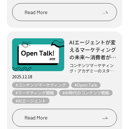
場から学ぶ、コン...
Read More
AIエージェントが変
えるマーケティング
の未来～消費者がAI
を使って企業に問い
コンテンツマーケティン
グ・アカデミーのスタッ
合わせる時代の到来
フ3名が、マーケティング
2025.12.18
～
やコンテンツにまつわる
#コンテンツマーケティング
#Open Talk
テーマについて、気まま
にフリートークします。
#マーケティング戦略
#AI時代のコンテンツ戦略
今回は、AIエージェント
#AIエージェント
がマーケティングに与え
る影響について語り...
Read More