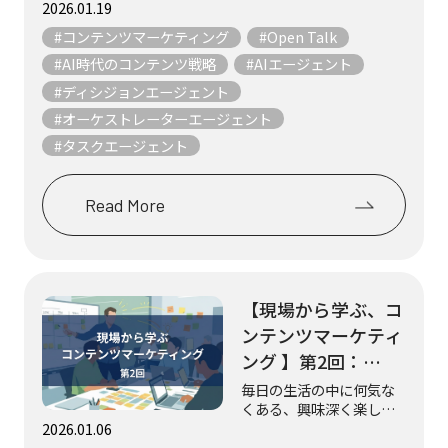
フ3名が、マーケティング
2026.01.19
やコンテンツにまつわる
#コンテンツマーケティング
#Open Talk
テーマについて、気まま
にフリートークします。
#AI時代のコンテンツ戦略
#AIエージェント
「AIを使えば効率が上が
#ディシジョンエージェント
る」「AIに対応しないと
#オーケストレーターエージェント
取り残される」—...
#タスクエージェント
Read More
【現場から学ぶ、コ
ンテンツマーケティ
ング 】第2回：
Podcast『聞く図
毎日の生活の中に何気な
くある、興味深く楽しい
鑑』（学研の図鑑
コンテンツの数々。 その
2026.01.06
LIVE編集部／株式会
中から“リアルな制作現