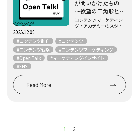
が問いかけたもの
～欲望の三角形とコ
ンテンツマーケティ
コンテンツマーケティン
グ・アカデミーのスタッ
ングの本質～
フ3名が、マーケティング
2025.12.08
やコンテンツにまつわる
#コンテンツ制作
#コンテンツ
テーマについて、気まま
にフリートークします。
#コンテンツ戦略
#コンテンツマーケティング
「みんなが持っているか
#Open Talk
#マーケティングインサイト
ら欲しい」―その感情の
#SNS
裏にはなにがあるので...
Read More
1
2