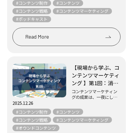
#コンテンツ制作
#コンテンツ
社Gakken）
場”を取材し、紹介してい
くのが不定期連載 「現場
#コンテンツ戦略
#コンテンツマーケティング
から学ぶ、コンテンツマ
#ポッドキャスト
ーケティング」です。 実
践者たちの声から...
Read More
【現場から学ぶ、コ
ンテンツマーケティ
ング 】第1回：消費
者-農林水産業関係
コンテンツマーケティン
グの成果は、一夜にして
者-農林水産省を結
生まれるものではありま
2025.12.26
ぶWebマガジン
せん。 日々の試行錯誤、
#コンテンツ制作
#コンテンツ
『aff（あふ）』
チームの工夫、そして“伝
えたい”という想いの積み
#コンテンツ戦略
#コンテンツマーケティング
（農林水産省）
重ねの中から形になりま
#オウンドコンテンツ
す。 この不定期連載「現