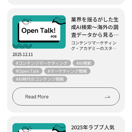
業界を揺るがした生
成AI検索～海外の調
査データから見る検
索行動の変化～
コンテンツマーケティン
グ・アカデミーのスタッ
フ3名が、マーケティング
2025.12.11
やコンテンツにまつわる
#コンテンツマーケティング
#AI検索
テーマについて、気まま
にフリートークします。
#Open Talk
#マーケティング戦略
今回は、生成AI検索が私
#AI時代のコンテンツ戦略
たちの情報収集行動をど
う変えるかについて...
Read More
2025年ラブブ人気