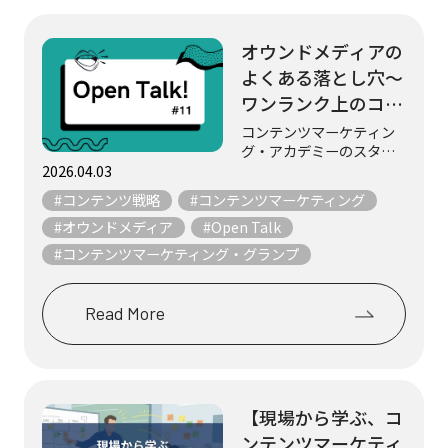
オウンドメディアの
よくある落とし穴～
ワンランク上のコン
テンツマーケティン
コンテンツマーケティン
グ・アカデミーのスタッ
グを目指して～
フ3名が、マーケティング
2026.04.03
やコンテンツにまつわる
#コンテンツ戦略
#コンテンツマーケティング
テーマについて、気まま
にフリートークします。
#オウンドメディア
#Open Talk
「コンテンツマーケティ
#コンテンツマーケティング・グランプ
ング・グランプリ2025」
の審査を通じて、...
Read More
【現場から学ぶ、コ
ンテンツマーケティ