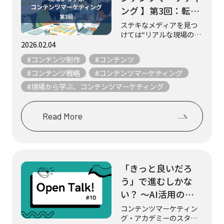
ング 】第3回：転職
をゴールにしない！
ステキなメディアを見つ
けては“リアルな現場の知
やさしくて丁寧な求
恵”を取材し、紹介してい
2026.02.04
人メディア『日本仕
る 不定期連載「現場から
#コンテンツ制作
#コンテンツ
事百貨』（シゴトヒ
学ぶ、コンテンツマーケ
ティング」。 様々なメデ
#コンテンツ戦略
#コンテンツマーケティング
ト）
ィアは数多ある星のよう
#現場から学ぶ、コンテンツマーケティング
なもの。 そんな数え切れ
ないほどの星の...
Read More
「きっと良いだろ
う」で進むしかな
い？ ～AI活用の成
果測定という悩まし
コンテンツマーケティン
グ・アカデミーのスタッ
い課題～