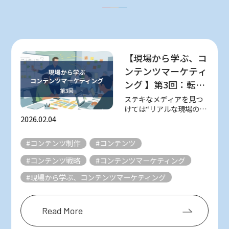
【現場から学ぶ、コ
ンテンツマーケティ
ング 】第3回：転職
をゴールにしない！
ステキなメディアを見つ
けては“リアルな現場の知
やさしくて丁寧な求
恵”を取材し、紹介してい
2026.02.04
人メディア『日本仕
る 不定期連載「現場から
事百貨』（シゴトヒ
学ぶ、コンテンツマーケ
#コンテンツ制作
#コンテンツ
ティング」。 様々なメデ
ト）
ィアは数多ある星のよう
#コンテンツ戦略
#コンテンツマーケティング
なもの。 そんな数え切れ
ないほどの星の...
#現場から学ぶ、コンテンツマーケティング
Read More