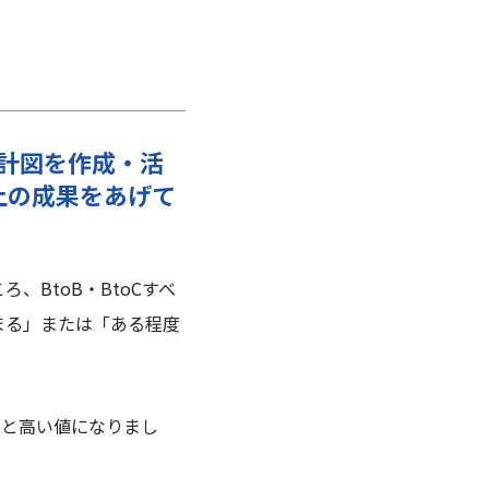
設計図を作成・活
ス上の成果をあげて
ころ、
BtoB・BtoC
すべ
まる」または「ある程度
50%と高い値になりまし