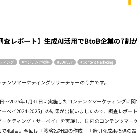
EY調査レポート】生成AI活用でBtoB企業の7
り
ケティング
#コンテンツ戦略
#SURVEY
#Content Marketing
ンテンツマーケティングリサーチャーの今井です。
29日～2025年1月31日に実施したコンテンツマーケティング
ーベイ2024
-2025
」の結果が出揃いましたので、調査レポー
マーケティング・サーベイ」を実施し、国内のコンテンツマー
回で
4回目
。今回は「戦略設計図の作成」「適切な成果指標の設