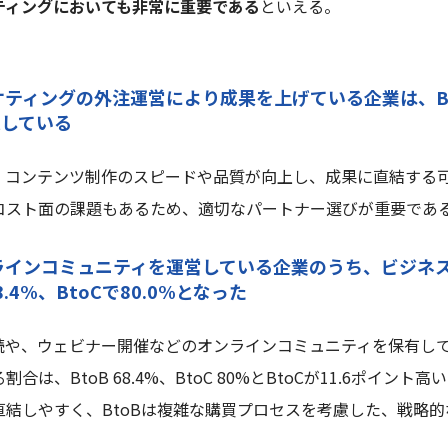
ティングにおいても非常に重要である
といえる。
ケティングの外注運営により成果を上げている企業は、Bto
に達している
、コンテンツ制作のスピードや品質が向上し、成果に直結する
コスト面の課題もあるため、適切なパートナー選びが重要であ
ンラインコミュニティを運営している企業のうち、ビジネ
.4%、BtoCで80.0%となった
読や、ウェビナー開催などのオンラインコミュニティを保有し
る割合は、
BtoB 68.4%、BtoC 80%とBtoCが11.6ポイン
直結しやす
く、
BtoBは複雑な購買プロセス
を考慮した、戦略的