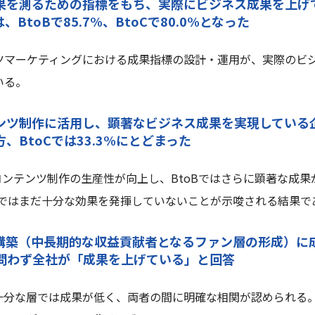
成果を測るための指標をもち、実際にビジネス成果を上げ
BtoBで85.7%、BtoCで80.0%となった
ツマーケティングにおける成果指標の設計・運用が、実際のビ
いる。
テンツ制作に活用し、顕著なビジネス成果を実現している企
方、BtoCでは33.3%にとどまった
コンテンツ制作の生産性が向上し、BtoBではさらに顕著な成
Cではまだ十分な効果を発揮していないことが示唆される結果で
ス構築（中長期的な収益貢献者となるファン層の形成）に
oC問わず全社が「成果を上げている」と回答
十分な層では成果が低く、両者の間に明確な相関が認められる。