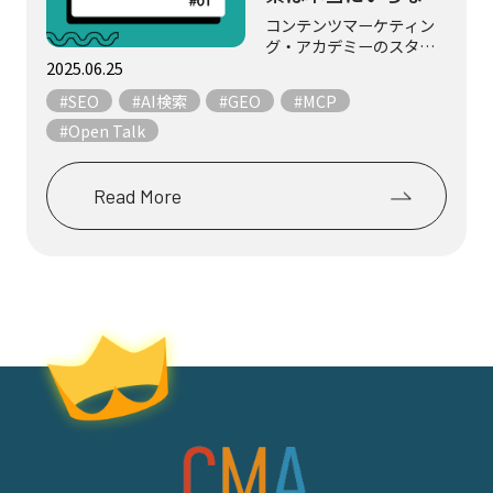
なるの？
コンテンツマーケティン
グ・アカデミーのスタッ
フ3名が、マーケティング
2025.06.25
やコンテンツにまつわる
#SEO
#AI検索
#GEO
#MCP
テーマについて、気まま
にフリートークします。
#Open Talk
今回は、AIが直接データ
ベースにアクセスする
「MCP」技術につい...
Read More