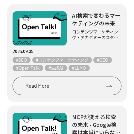
AI検索で変わるマー
ケティングの未来
コンテンツマーケティン
グ・アカデミーのスタッ
フ3名が、マーケティング
やコンテンツにまつわる
2025.09.05
テーマについて、気まま
#SEO
#コンテンツマーケティング
#GEO
にフリートークします。
「SEOはもう通用しな
#Open Talk
#生成AI
#LLMO
い」―HubSpot CEOの衝
撃発言から...
Read More
MCPが変える検索
の未来 - Google検
索は本当にいらなく