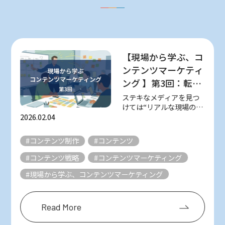
【現場から学ぶ、コ
ンテンツマーケティ
ング 】第3回：転職
をゴールにしない！
ステキなメディアを見つ
けては“リアルな現場の知
やさしくて丁寧な求
恵”を取材し、紹介してい
2026.02.04
人メディア『日本仕
る 不定期連載「現場から
事百貨』（シゴトヒ
学ぶ、コンテンツマーケ
#コンテンツ制作
#コンテンツ
ティング」。 様々なメデ
ト）
ィアは数多ある星のよう
#コンテンツ戦略
#コンテンツマーケティング
なもの。 そんな数え切れ
ないほどの星の...
#現場から学ぶ、コンテンツマーケティング
Read More