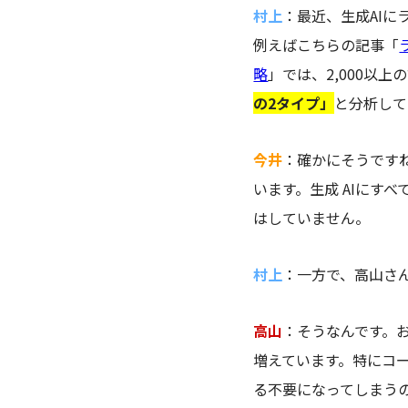
村上
：最近、生成AI
例えばこちらの記事「
略
」では
、2,000以
の2タイプ」
と分析して
今井
：確かにそうです
います。
生成
AIにす
はしていません。
村上
：一方で、高山さ
高山
：そうなんです。
増えています。特にコ
る不要になってしまう