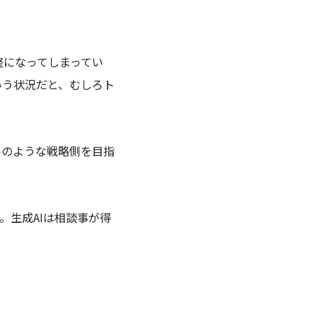
整になってしまってい
いう状況だと、むしろト
ルのような戦略側を目指
す。
生成
AIは相談事が得