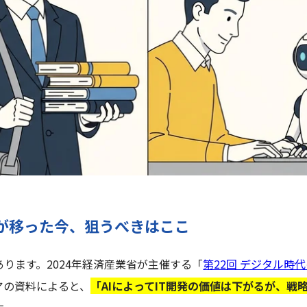
心が移った今、狙うべきはここ
あります。
2024年経済産業省
が主催する「
第22回 デジタル時
アの資料によると、
「AIによってIT開発の価値は下がるが、戦