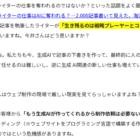
にライターの仕事を奪われるのではないか？といった話題をよく
ライターの仕事はAIに奪われる？―2,000記事書いて見えた、
上の記事を執筆したライターが
「生き残るのは戦略プレーヤーとコ
いま
すね。今井さんはどう思いますか？
ね。私たちも今、生成
AIで記事の下書きを作って、最終的に人
べて任せるのは難しいし、逆に
生成
AI関連の新しい仕事も増えて
んはウェブ制作の現場で厳しい現実を見てらっしゃいますよね
お客様から
「もう生成
AIが作ってくれるから制作依頼は必要な
ーディング（※ウェブサイトをプログラミング言語で構築する
のではという危機感がありますね。