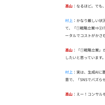
高山
：なるほど。でも
村上
：かなり厳しい状
て、「①戦略立案⇒②
ータルでコストがかさ
高山
：「①戦略立案」か
したいと思っています
村上
：実は、生成
AI
意で、「SNSでバズ
高山
：えー！コンサルも