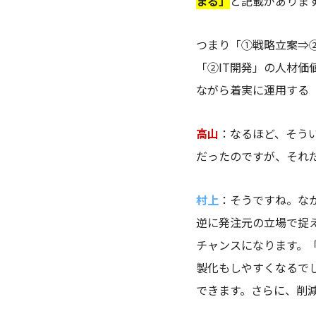
まる」
と記載がありま
つまり「①戦略立案⇒②
「②IT開発」の人材
ながら着実に運用する
高山
：なるほど、そう
だったのですが、それ
村上
：そうですね。な
逆に発注元の立場で捉
チャンスになります。
製化もしやすくなるで
できます。さらに、削