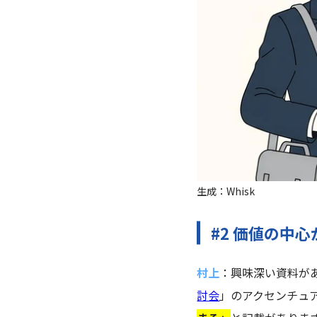
生成：Whisk
#2 価値の中
村上
：興味深い資料が
討会
」のアクセンチュ