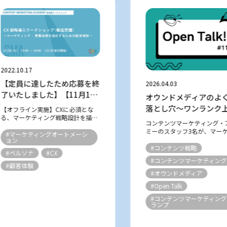
2022.10.17
【定員に達したため応募を終
2026.04.03
了いたしました】【11月15
オウンドメディアのよ
日開催】CX戦略導入ワーク
落とし穴～ワンランク
【オフライン実施】CXに必須とな
ショップ
る、マーケティング戦略設計を描く
ンテンツマーケティン
コンテンツマーケティング・
実践型ワークショップ いま企業にと
指して～
ミーのスタッフ3名が、マー
って、CX（カスタマーエクスペリエ
#マーケティングオートメーシ
ングやコンテンツにまつわる
ョン
ンス・顧客体験）を考慮したマーケ
について、気ままにフリート
#コンテンツ戦略
ティング戦略策定は、非常に重要な
#ペルソナ
#CX
ます。 「コンテンツマーケテ
テー...
#コンテンツマーケティング
グ・グランプリ2025」の審
#顧客体験
て、...
#オウンドメディア
#Open Talk
#コンテンツマーケティン
ランプ