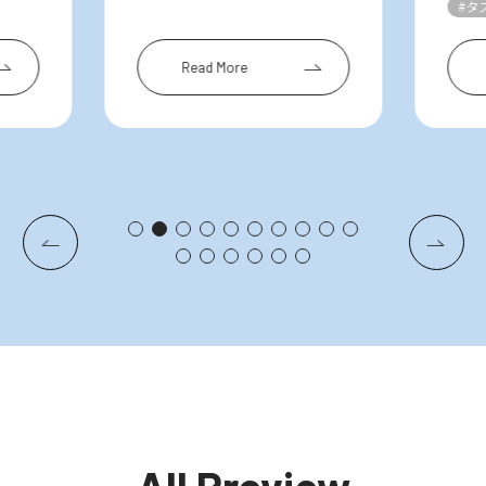
#タ
Read More