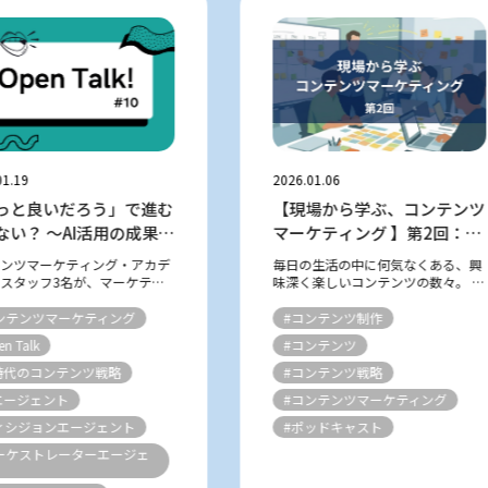
01.19
2026.01.06
っと良いだろう」で進む
【現場から学ぶ、コンテンツ
ない？ ～AI活用の成果測
マーケティング 】第2回：
いう悩ましい課題～
Podcast『聞く図鑑』（学研
テンツマーケティング・アカデ
毎日の生活の中に何気なくある、興
の図鑑LIVE編集部／株式会社
スタッフ3名が、マーケティ
味深く楽しいコンテンツの数々。 そ
やコンテンツにまつわるテーマ
の中から“リアルな制作現場”を取材
Gakken）
て、気ままにフリートークし
し、紹介していくのが不定期連載
ンテンツマーケティング
#コンテンツ制作
 「AIを使えば効率が上がる」
「現場から学ぶ、コンテンツマーケ
n Talk
#コンテンツ
に対応しないと取り残される」
ティング」です。 実践者たちの声か
ら...
I時代のコンテンツ戦略
#コンテンツ戦略
Iエージェント
#コンテンツマーケティング
ィシジョンエージェント
#ポッドキャスト
ーケストレーターエージェ