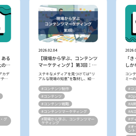
2026.02.04
2026.
くある
【現場から学ぶ、コンテンツ
「き
上のコ
マーケティング 】第3回：転
しか
グを目
職をゴールにしない！やさし
定と
アカデ
ステキなメディアを見つけては“リ
コン
くて丁寧な求人メディア『日
ケティ
アルな現場の知恵”を取材し、紹介
ミーの
テーマ
している 不定期連載「現場から学
ング
本仕事百貨』（シゴトヒト）
ークし
ぶ、コンテンツマーケティング」。
につい
#コンテンツ制作
#コ
ィン
様々なメディアは数多ある星のよう
ます。
#コンテンツ
#Ope
査を通じ
なもの。 そんな数え切れないほどの
「AI
星の...
—...
#コンテンツ戦略
#A
#コンテンツマーケティング
#A
グ・グ
#現場から学ぶ、コンテンツマー
#デ
ケティング
#オ
ント