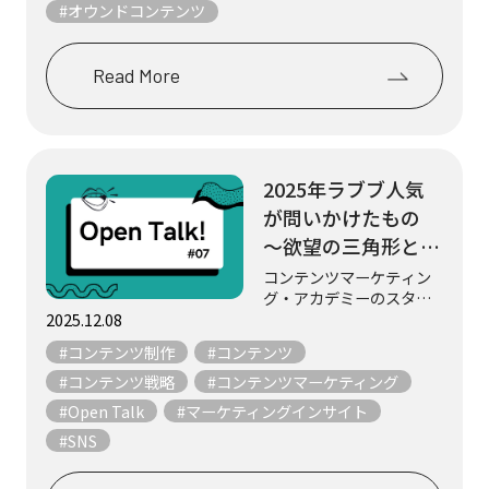
重ねの中から形になりま
#オウンドコンテンツ
す。 この不定期連載「現
場から学ぶ、コン...
Read More
2025年ラブブ人気
が問いかけたもの
～欲望の三角形とコ
ンテンツマーケティ
コンテンツマーケティン
グ・アカデミーのスタッ
ングの本質～
フ3名が、マーケティング
2025.12.08
やコンテンツにまつわる
#コンテンツ制作
#コンテンツ
テーマについて、気まま
にフリートークします。
#コンテンツ戦略
#コンテンツマーケティング
「みんなが持っているか
#Open Talk
#マーケティングインサイト
ら欲しい」―その感情の
#SNS
裏にはなにがあるので...