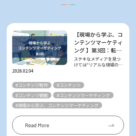
【現場から学ぶ、コ
ンテンツマーケティ
ング 】第3回：転職
をゴールにしない！
ステキなメディアを見つ
けては“リアルな現場の知
やさしくて丁寧な求
恵”を取材し、紹介してい
2026.02.04
人メディア『日本仕
る 不定期連載「現場から
事百貨』（シゴトヒ
学ぶ、コンテンツマーケ
#コンテンツ制作
#コンテンツ
ティング」。 様々なメデ
ト）
ィアは数多ある星のよう
#コンテンツ戦略
#コンテンツマーケティング
なもの。 そんな数え切れ
ないほどの星の...
#現場から学ぶ、コンテンツマーケティング
Read More