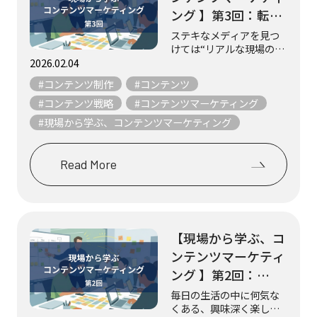
ング 】第3回：転職
をゴールにしない！
ステキなメディアを見つ
けては“リアルな現場の知
やさしくて丁寧な求
恵”を取材し、紹介してい
2026.02.04
人メディア『日本仕
る 不定期連載「現場から
#コンテンツ制作
#コンテンツ
事百貨』（シゴトヒ
学ぶ、コンテンツマーケ
ティング」。 様々なメデ
#コンテンツ戦略
#コンテンツマーケティング
ト）
ィアは数多ある星のよう
#現場から学ぶ、コンテンツマーケティング
なもの。 そんな数え切れ
ないほどの星の...
Read More
【現場から学ぶ、コ
ンテンツマーケティ
ング 】第2回：
Podcast『聞く図
毎日の生活の中に何気な
くある、興味深く楽しい
鑑』（学研の図鑑