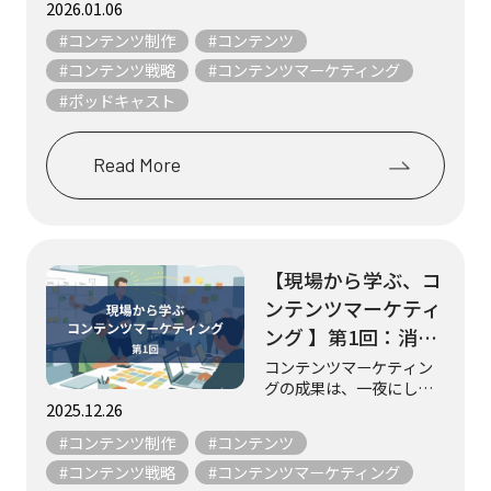
コンテンツの数々。 その
2026.01.06
LIVE編集部／株式会
中から“リアルな制作現
#コンテンツ制作
#コンテンツ
社Gakken）
場”を取材し、紹介してい
くのが不定期連載 「現場
#コンテンツ戦略
#コンテンツマーケティング
から学ぶ、コンテンツマ
#ポッドキャスト
ーケティング」です。 実
践者たちの声から...
Read More
【現場から学ぶ、コ
ンテンツマーケティ
ング 】第1回：消費
者-農林水産業関係
コンテンツマーケティン
グの成果は、一夜にして
者-農林水産省を結
生まれるものではありま
2025.12.26
ぶWebマガジン
せん。 日々の試行錯誤、
#コンテンツ制作
#コンテンツ
『aff（あふ）』
チームの工夫、そして“伝
えたい”という想いの積み
#コンテンツ戦略
#コンテンツマーケティング
（農林水産省）