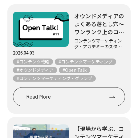
オウンドメディアの
よくある落とし穴～
ワンランク上のコン
テンツマーケティン
コンテンツマーケティン
グ・アカデミーのスタッ
グを目指して～
フ3名が、マーケティング
2026.04.03
やコンテンツにまつわる
#コンテンツ戦略
#コンテンツマーケティング
テーマについて、気まま
にフリートークします。
#オウンドメディア
#Open Talk
「コンテンツマーケティ
#コンテンツマーケティング・グランプ
ング・グランプリ2025」
の審査を通じて、...
Read More
【現場から学ぶ、コ
ンテンツマーケティ