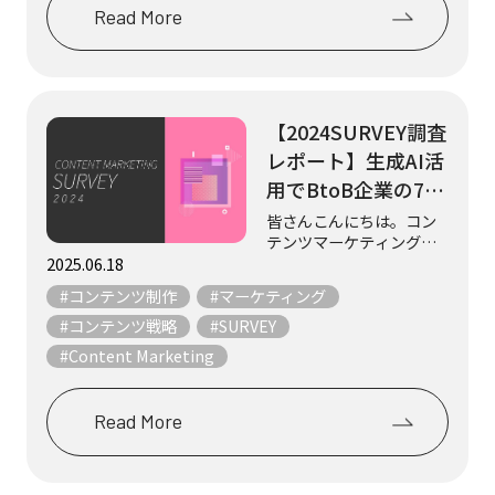
Read More
【2024SURVEY調査
レポート】生成AI活
用でBtoB企業の7割
が成果実感、一方
皆さんこんにちは。コン
テンツマーケティングリ
BtoCは3割止まり
サーチャーの今井です。
2025.06.18
この度、2024年11月29日
#コンテンツ制作
#マーケティング
～2025年1月31日に実施
したコンテンツマーケテ
#コンテンツ戦略
#SURVEY
ィングに関する業界調査
#Content Marketing
「コンテンツマーケティ
ング・サ...
Read More