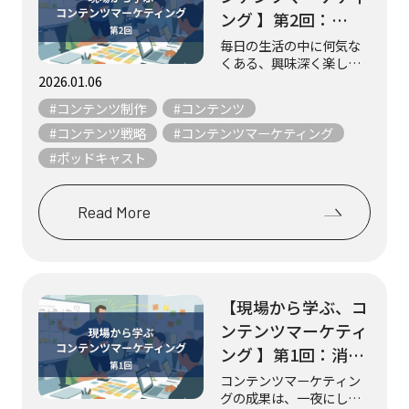
ング 】第2回：
Podcast『聞く図
毎日の生活の中に何気な
くある、興味深く楽しい
鑑』（学研の図鑑
コンテンツの数々。 その
2026.01.06
LIVE編集部／株式会
中から“リアルな制作現
#コンテンツ制作
#コンテンツ
社Gakken）
場”を取材し、紹介してい
くのが不定期連載 「現場
#コンテンツ戦略
#コンテンツマーケティング
から学ぶ、コンテンツマ
#ポッドキャスト
ーケティング」です。 実
践者たちの声から...
Read More
【現場から学ぶ、コ
ンテンツマーケティ
ング 】第1回：消費
者-農林水産業関係
コンテンツマーケティン
グの成果は、一夜にして
者-農林水産省を結