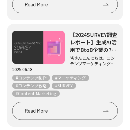
Read More
【2024SURVEY調査
レポート】生成AI活
用でBtoB企業の7割
が成果実感、一方
皆さんこんにちは。コン
テンツマーケティングリ
BtoCは3割止まり
サーチャーの今井です。
2025.06.18
この度、2024年11月29日
#コンテンツ制作
#マーケティング
～2025年1月31日に実施
したコンテンツマーケテ
#コンテンツ戦略
#SURVEY
ィングに関する業界調査
#Content Marketing
「コンテンツマーケティ
ング・サ...
Read More