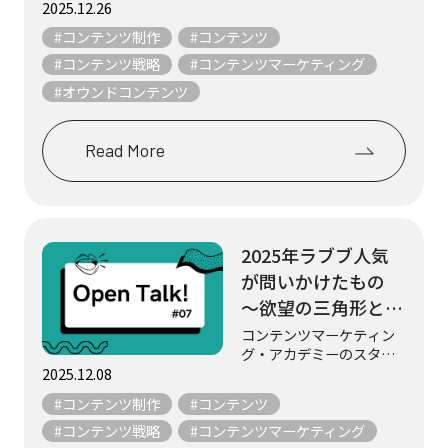
生まれるものではありま
2025.12.26
ぶWebマガジン
せん。 日々の試行錯誤、
#コンテンツ制作
#コンテンツ
『aff（あふ）』
チームの工夫、そして“伝
えたい”という想いの積み
#コンテンツ戦略
#コンテンツマーケティング
（農林水産省）
重ねの中から形になりま
#オウンドコンテンツ
す。 この不定期連載「現
場から学ぶ、コン...
Read More
2025年ラブブ人気
が問いかけたもの
～欲望の三角形とコ
ンテンツマーケティ
コンテンツマーケティン
グ・アカデミーのスタッ
ングの本質～
フ3名が、マーケティング
2025.12.08
やコンテンツにまつわる
#コンテンツ制作
#コンテンツ
テーマについて、気まま
にフリートークします。
#コンテンツ戦略
#コンテンツマーケティング