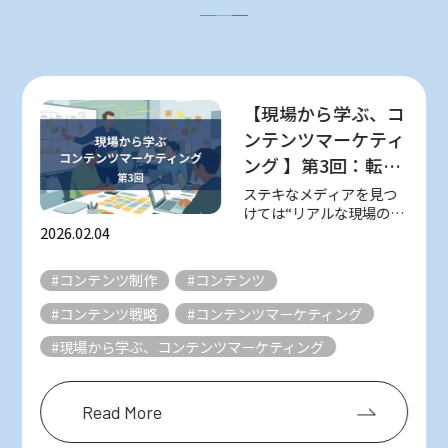
【現場から学ぶ、コ
ンテンツマーケティ
ング 】第3回：転職
をゴールにしない！
ステキなメディアを見つ
けては“リアルな現場の知
やさしくて丁寧な求
恵”を取材し、紹介してい
2026.02.04
人メディア『日本仕
る 不定期連載「現場から
事百貨』（シゴトヒ
学ぶ、コンテンツマーケ
#コンテンツ制作
#コンテンツ
ティング」。 様々なメデ
ト）
ィアは数多ある星のよう
#コンテンツ戦略
#コンテンツマーケティング
なもの。 そんな数え切れ
ないほどの星の...
#現場から学ぶ、コンテンツマーケティング
Read More