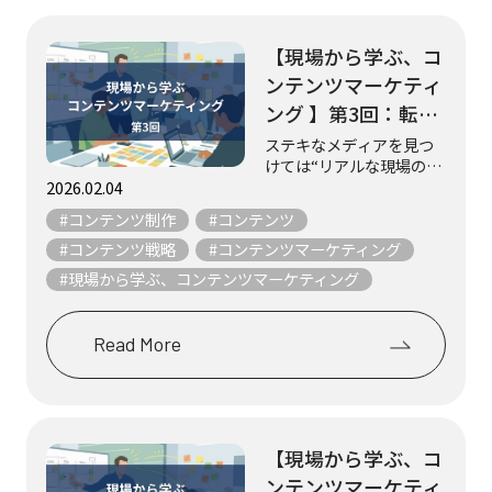
【現場から学ぶ、コ
ンテンツマーケティ
ング 】第3回：転職
をゴールにしない！
ステキなメディアを見つ
けては“リアルな現場の知
やさしくて丁寧な求
恵”を取材し、紹介してい
2026.02.04
人メディア『日本仕
る 不定期連載「現場から
#コンテンツ制作
#コンテンツ
事百貨』（シゴトヒ
学ぶ、コンテンツマーケ
ティング」。 様々なメデ
#コンテンツ戦略
#コンテンツマーケティング
ト）
ィアは数多ある星のよう
#現場から学ぶ、コンテンツマーケティング
なもの。 そんな数え切れ
ないほどの星の...
Read More
【現場から学ぶ、コ
ンテンツマーケティ