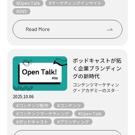
「みんなが持っているか
#Open Talk
#マーケティングインサイト
ら欲しい」―その感情の
#SNS
裏にはなにがあるので...
Read More
ポッドキャストが拓
く企業ブランディン
グの新時代
コンテンツマーケティン
グ・アカデミーのスタッ
フ3名が、マーケティング
2025.10.06
やコンテンツにまつわる
#コンテンツ制作
#コンテンツ
テーマについて、気まま
にフリートークします。
#コンテンツマーケティング
#Open Talk
今回は注目が高まるポッ
#ポッドキャスト
#ブランディング
ドキャストについて語り
合いました。なぜ若い...